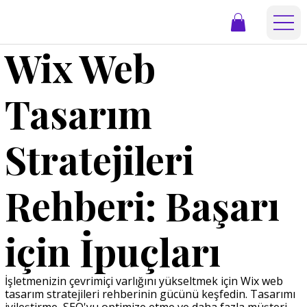
Wix Web
Tasarım
Stratejileri
Rehberi: Başarı
için İpuçları
İşletmenizin çevrimiçi varlığını yükseltmek için Wix web
tasarım stratejileri rehberinin gücünü keşfedin. Tasarımı
iyileştirme, SEO'yu optimize etme ve daha fazla müşteri