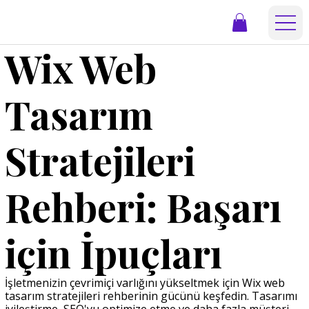
Wix Web
Tasarım
Stratejileri
Rehberi: Başarı
için İpuçları
İşletmenizin çevrimiçi varlığını yükseltmek için Wix web
tasarım stratejileri rehberinin gücünü keşfedin. Tasarımı
iyileştirme, SEO'yu optimize etme ve daha fazla müşteri