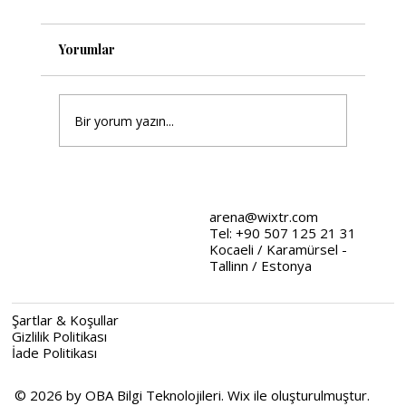
Yorumlar
Bir yorum yazın...
Wix Tasarım Stratejileri: Web
Tasarımında Stratejik Yaklaşımlar
arena@wixtr.com
Tel: +90 507 125 21 31
Kocaeli / Karamürsel -
Tallinn / Estonya
Şartlar & Koşullar
Gizlilik Politikası
İade Politikası
© 2026 by OBA Bilgi Teknolojileri. Wix ile oluşturulmuştur.