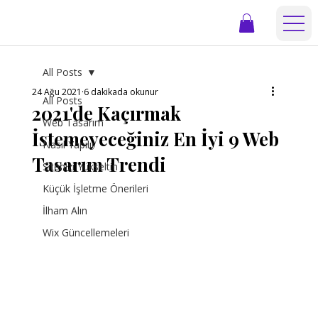
All Posts
24 Ağu 2021
6 dakikada okunur
All Posts
2021'de Kaçırmak
Web Tasarım
İstemeyeceğiniz En İyi 9 Web
Nasıl Yapılır
Tasarım Trendi
Sitenizi Yükseltin
Küçük İşletme Önerileri
İlham Alın
Wix Güncellemeleri