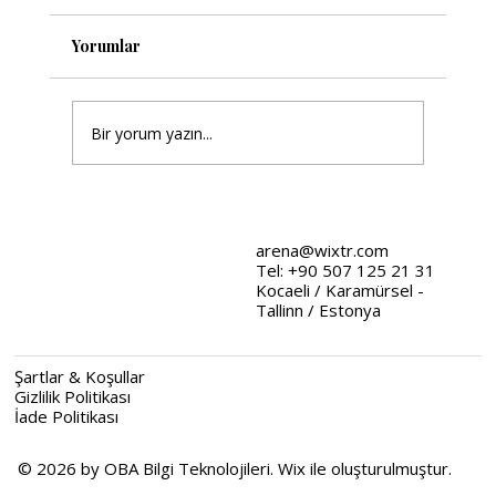
Yorumlar
Bir yorum yazın...
Wix Tasarım Stratejileri: Web
Tasarımında Stratejik Yaklaşımlar
arena@wixtr.com
Tel: +90 507 125 21 31
Kocaeli / Karamürsel -
Tallinn / Estonya
Şartlar & Koşullar
Gizlilik Politikası
İade Politikası
© 2026 by OBA Bilgi Teknolojileri. Wix ile oluşturulmuştur.