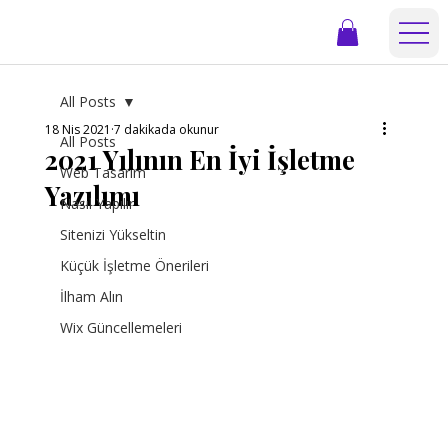
All Posts
18 Nis 2021
7 dakikada okunur
All Posts
2021 Yılının En İyi İşletme
Web Tasarım
Yazılımı
Nasıl Yapılır
Sitenizi Yükseltin
Küçük İşletme Önerileri
İlham Alın
Wix Güncellemeleri