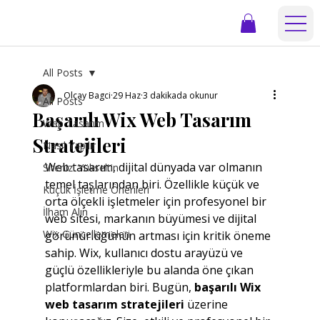
All Posts
Olcay Bagci
29 Haz
3 dakikada okunur
All Posts
Başarılı Wix Web Tasarım
Web Tasarım
Stratejileri
Nasıl Yapılır
Web tasarım, dijital dünyada var olmanın 
Sitenizi Yükseltin
temel taşlarından biri. Özellikle küçük ve 
Küçük İşletme Önerileri
orta ölçekli işletmeler için profesyonel bir 
İlham Alın
web sitesi, markanın büyümesi ve dijital 
Wix Güncellemeleri
görünürlüğünün artması için kritik öneme 
sahip. Wix, kullanıcı dostu arayüzü ve 
güçlü özellikleriyle bu alanda öne çıkan 
platformlardan biri. Bugün, 
başarılı Wix 
web tasarım stratejileri
 üzerine 