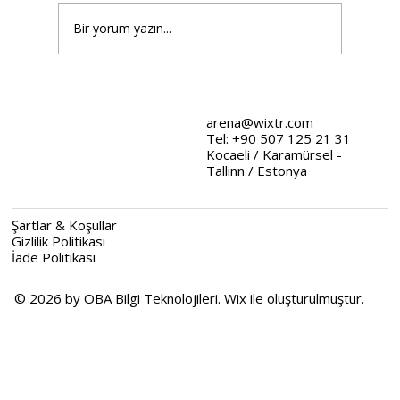
Bir yorum yazın...
Wix Tasarım Stratejileri: Web
Tasarımında Stratejik Yaklaşımlar
arena@wixtr.com
Tel: +90 507 125 21 31
Kocaeli / Karamürsel -
Tallinn / Estonya
Şartlar & Koşullar
Gizlilik Politikası
İade Politikası
© 2026 by OBA Bilgi Teknolojileri. Wix ile oluşturulmuştur.