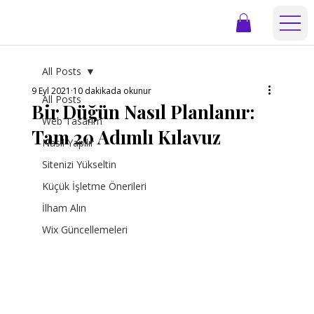
All Posts
9 Eyl 2021
10 dakikada okunur
All Posts
Bir Düğün Nasıl Planlanır:
Web Tasarım
Tam 20 Adımlı Kılavuz
Nasıl Yapılır
Sitenizi Yükseltin
Küçük İşletme Önerileri
İlham Alın
Wix Güncellemeleri