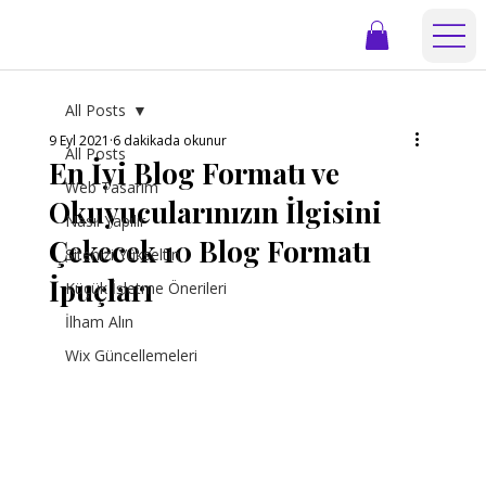
All Posts
9 Eyl 2021
6 dakikada okunur
All Posts
En İyi Blog Formatı ve
Web Tasarım
Okuyucularınızın İlgisini
Nasıl Yapılır
Çekecek 10 Blog Formatı
Sitenizi Yükseltin
İpuçları
Küçük İşletme Önerileri
İlham Alın
Wix Güncellemeleri