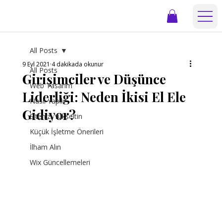
All Posts
9 Eyl 2021
4 dakikada okunur
All Posts
Girişimciler ve Düşünce
Web Tasarım
Liderliği: Neden İkisi El Ele
Nasıl Yapılır
Gidiyor?
Sitenizi Yükseltin
Küçük İşletme Önerileri
İlham Alın
Wix Güncellemeleri