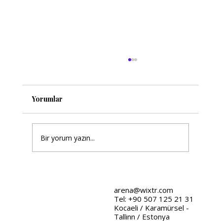
Yorumlar
Bir yorum yazın...
Wix Tasarım Stratejileri: Web
Tasarımında Stratejik Yaklaşımlar
arena@wixtr.com
Tel: +90 507 125 21 31
Kocaeli / Karamürsel -
Tallinn / Estonya