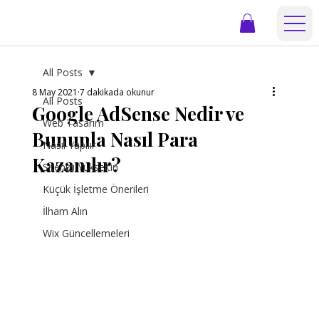
All Posts
8 May 2021
7 dakikada okunur
All Posts
Google AdSense Nedir ve
Web Tasarım
Bununla Nasıl Para
Nasıl Yapılır
Kazanılır?
Sitenizi Yükseltin
Küçük İşletme Önerileri
İlham Alın
Wix Güncellemeleri