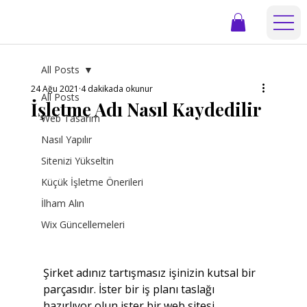
All Posts
24 Ağu 2021
4 dakikada okunur
All Posts
İşletme Adı Nasıl Kaydedilir
Web Tasarım
Nasıl Yapılır
Sitenizi Yükseltin
Küçük İşletme Önerileri
İlham Alın
Wix Güncellemeleri
Şirket adınız tartışmasız işinizin kutsal bir 
parçasıdır. İster bir iş planı taslağı 
hazırlıyor olun ister bir web sitesi 