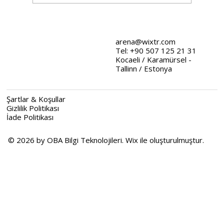
Wix Tasarım Stratejileri: Web
Tasarımında Stratejik Yaklaşımlar
arena@wixtr.com
Tel: +90 507 125 21 31
Kocaeli / Karamürsel -
Tallinn / Estonya
Şartlar & Koşullar
Gizlilik Politikası
İade Politikası
© 2026 by OBA Bilgi Teknolojileri. Wix ile oluşturulmuştur.