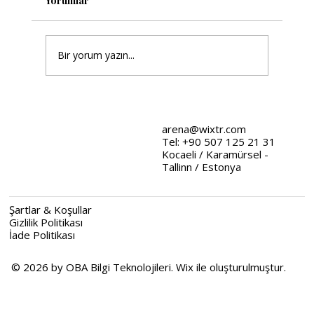
Yorumlar
Bir yorum yazın...
Wix Tasarım Stratejileri: Web
Tasarımında Stratejik Yaklaşımlar
arena@wixtr.com
Tel: +90 507 125 21 31
Kocaeli / Karamürsel -
Tallinn / Estonya
Şartlar & Koşullar
Gizlilik Politikası
İade Politikası
© 2026 by OBA Bilgi Teknolojileri. Wix ile oluşturulmuştur.