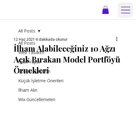
All Posts
12 Haz 2021
6 dakikada okunur
All Posts
İlham Alabileceğiniz 10 Ağzı
Web Tasarım
Açık Bırakan Model Portföyü
Nasıl Yapılır
Örnekleri
Sitenizi Yükseltin
Küçük İşletme Önerileri
İlham Alın
Wix Güncellemeleri