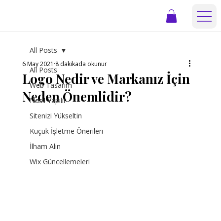
All Posts
6 May 2021
8 dakikada okunur
All Posts
Logo Nedir ve Markanız İçin
Web Tasarım
Neden Önemlidir?
Nasıl Yapılır
Sitenizi Yükseltin
Küçük İşletme Önerileri
İlham Alın
Wix Güncellemeleri