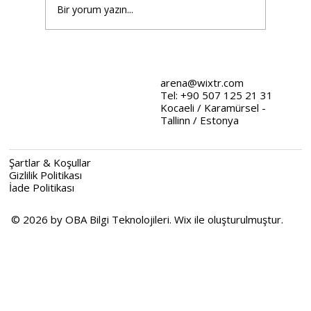
Bir yorum yazın...
Wix Tasarım Stratejileri: Web
Tasarımında Stratejik Yaklaşımlar
arena@wixtr.com
Tel: +90 507 125 21 31
Kocaeli / Karamürsel -
Tallinn / Estonya
Şartlar & Koşullar
Gizlilik Politikası
İade Politikası
© 2026 by OBA Bilgi Teknolojileri. Wix ile oluşturulmuştur.