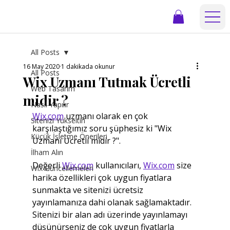
All Posts
16 May 2020
1 dakikada okunur
All Posts
Wix Uzmanı Tutmak Ücretli
Web Tasarım
midir ?
Nasıl Yapılır
Wix.com
 uzmanı olarak en çok 
Sitenizi Yükseltin
karşılaştığımız soru şüphesiz ki "Wix 
Küçük İşletme Önerileri
Uzmanı Ücretli midir ?". 
İlham Alın
Değerli 
Wix.com
 kullanıcıları, 
Wix.com
 size 
Wix Güncellemeleri
harika özellikleri çok uygun fiyatlara 
sunmakta ve sitenizi ücretsiz 
yayınlamanıza dahi olanak sağlamaktadır. 
Sitenizi bir alan adı üzerinde yayınlamayı 
düşünürseniz de çok uygun fiyatlarla 