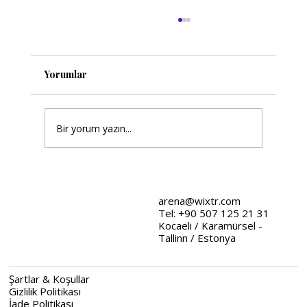
Yorumlar
Bir yorum yazın...
Wix Tasarım Stratejileri: Web
Tasarımında Stratejik Yaklaşımlar
arena@wixtr.com
Tel: +90 507 125 21 31
Kocaeli / Karamürsel -
Tallinn / Estonya
Şartlar & Koşullar
Gizlilik Politikası
İade Politikası