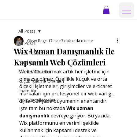
All Posts
Olcay Bagci
17 Haz
3 dakikada okunur
All Posts
Wix Uzman Danışmanlık ile
Web Tasarım
Kapsamlı Web Çözümleri
Nasıl Yapılır
Web sitesi kurmak artık her işletme için 
Sitenizi Yükseltin
olmazsa olmaz. Özellikle küçük ve orta 
Küçük İşletme Önerileri
ölçekli işletmeler, girişimciler ve e-ticaret 
İlham Alın
markaları için profesyonel bir web varlığı, 
Wix Güncellemeleri
dijital dünyada büyümenin anahtarıdır. 
İşte tam bu noktada 
Wix uzman 
danışmanlık
 devreye giriyor. Bu yazıda, 
Wix platformunu en verimli şekilde 
kullanmak için kapsamlı destek ve 