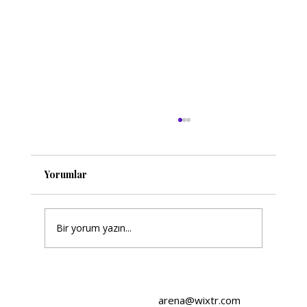
Yorumlar
Bir yorum yazın...
Wix Tasarım Stratejileri: Web
Tasarımında Stratejik Yaklaşımlar
arena@wixtr.com