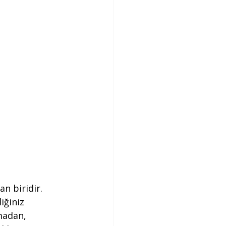
n biridir. 
iğiniz 
madan, 