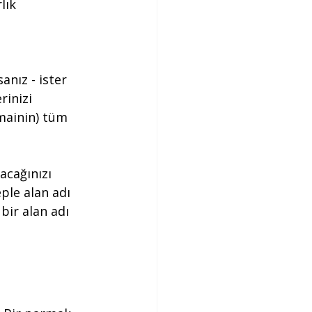
lık 
anız - ister 
rinizi 
mainin) tüm 
acağınızı 
ple alan adı 
bir alan adı 