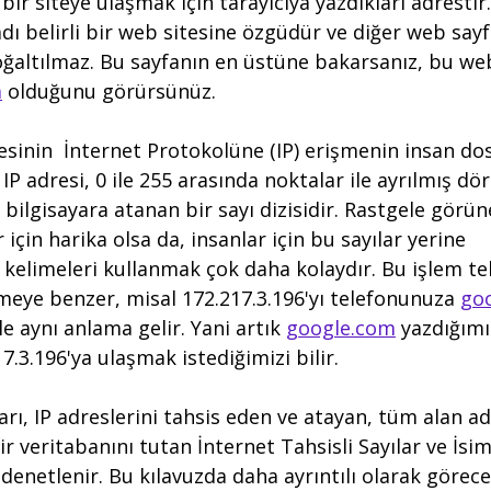
 bir siteye ulaşmak için tarayıcıya yazdıkları adresti
 adı belirli bir web sitesine özgüdür ve diğer web sayfa
ğaltılmaz. Bu sayfanın en üstüne bakarsanız, bu web
m
 olduğunu görürsünüz.
tesinin  İnternet Protokolüne (IP) erişmenin insan dos
IP adresi, 0 ile 255 arasında noktalar ile ayrılmış dör
 bilgisayara atanan bir sayı dizisidir. Rastgele görün
r için harika olsa da, insanlar için bu sayılar yerine 
i kelimeleri kullanmak çok daha kolaydır. Bu işlem t
eye benzer, misal 172.217.3.196'yı telefonunuza 
go
e aynı anlama gelir. Yani artık 
google.com
 yazdığım
.3.196'ya ulaşmak istediğimizi bilir. 
arı, IP adreslerini tahsis eden ve atayan, tüm alan ad
bir veritabanını tutan İnternet Tahsisli Sayılar ve İs
denetlenir. Bu kılavuzda daha ayrıntılı olarak görece