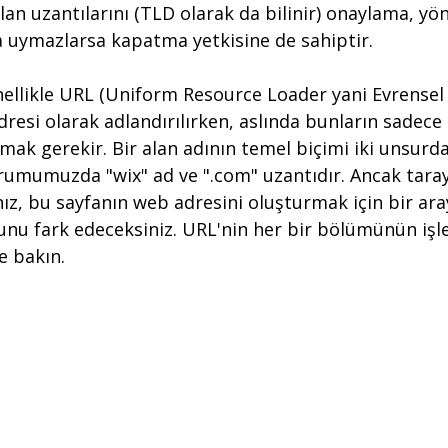
lan uzantılarını (TLD olarak da bilinir) onaylama, yö
a uymazlarsa kapatma yetkisine de sahiptir.
enellikle URL (Uniform Resource Loader yani Evrensel
resi olarak adlandırılırken, aslında bunların sadece 
ak gerekir. Bir alan adının temel biçimi iki unsurda
rumumuzda "wix" ad ve ".com" uzantıdır. Ancak tarayı
z, bu sayfanın web adresini oluşturmak için bir ara
unu fark edeceksiniz. URL'nin her bir bölümünün işl
e bakın.