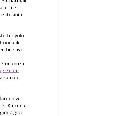
r. Bir parmak 
ları ile 
 sitesinin 
tu bir yolu 
t ondalık 
en bu sayı 
elefonunuza 
ogle.com
ız zaman 
larının ve 
imler Kurumu 
ğimiz gibi, 