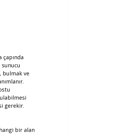
a çapında 
ya sunucu 
, bulmak ve 
anımlanır.  
ostu 
bulabilmesi 
i gerekir. 
hangi bir alan 