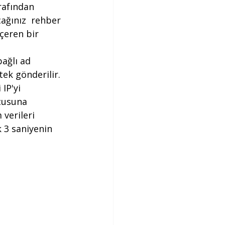
rafından 
ağınız  rehber 
çeren bir 
bağlı ad 
tek gönderilir. 
IP'yi 
cusuna 
verileri 
k 3 saniyenin 