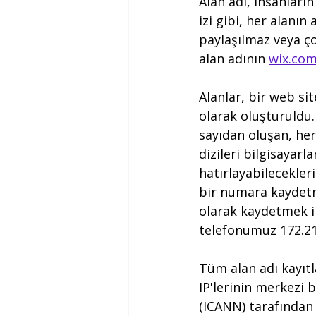
Alan adı, insanların
izi gibi, her alanın
paylaşılmaz veya ço
alan adının 
wix.co
Alanlar, bir web si
olarak oluşturuldu. 
sayıdan oluşan, her
dizileri bilgisayarla
hatırlayabilecekler
bir numara kaydetm
olarak kaydetmek il
telefonumuz 172.217
Tüm alan adı kayıtl
IP'lerinin merkezi 
(ICANN) tarafından 