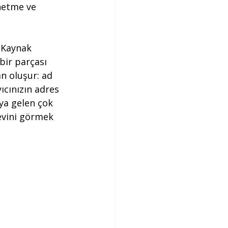
netme ve 
 Kaynak 
bir parçası 
n oluşur: ad 
cınızın adres 
ya gelen çok 
evini görmek 