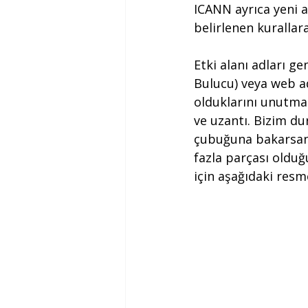
ICANN ayrıca yeni a
belirlenen kurallar
Etki alanı adları g
Bulucu) veya web ad
olduklarını unutmam
ve uzantı. Bizim du
çubuğuna bakarsanı
fazla parçası olduğ
için aşağıdaki resm